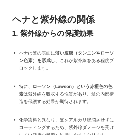
ヘナと紫外線の関係
1.
紫外線からの保護効果
ヘナは髪の表面に
薄い皮膜（タンニンやローソ
ン色素）を形成
し、これが紫外線をある程度ブ
ロックします。
特に、
ローソン（Lawson）という赤橙色の色
素
は紫外線を吸収する性質があり、髪の内部構
造を保護する効果が期待されます。
化学染料と異なり、髪をアルカリ膨潤させずに
コーティングするため、紫外線ダメージを受け
にくい健康な状態を維持しやすくなります。