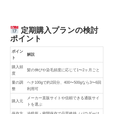
定期購入プランの検討
ポイント
ポイン
解説
ト
購入頻
髪の伸びや染毛頻度に応じて1〜2ヶ月ごと
度
量の調
ヘナ100gで約2回分、400〜500gなら3〜6回
整
利用可
メーカー直販サイトや信頼できる通販サイ
購入元
トを選ぶ
保存方
冷暗所・密閉保存で品質維持（パウダーは